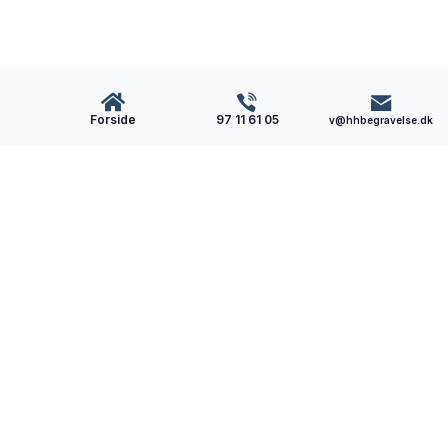
Forside
97 11 61 05
v@hhbegravelse.dk
Hammerum
Herreds
Begravelse
Som lokal bedemand i Hammerum får du en
omsorgsfuld og nærværende bedemand. Vi hjælper
dig med begravelsen/bisættelsen, når du har mistet.
Telefon: 97 11 61 05
E-mail: v@hhbegravelse.dk
Jens Holdgaards Vej 116, 7430 Ikast