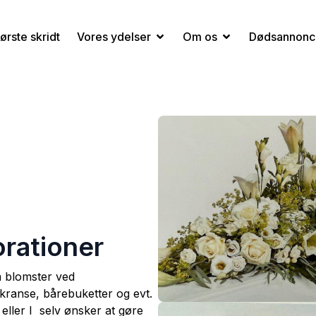
ørste skridt
Vores ydelser
Om os
Dødsannonc
rationer
m blomster ved
t, kranse, bårebuketter og evt.
 eller I selv ønsker at gøre